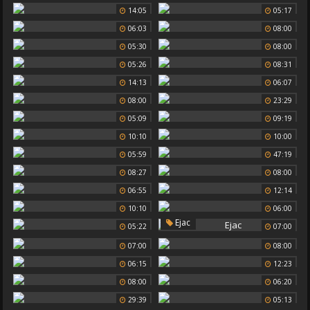
14:05
05:17
06:03
08:00
05:30
08:00
05:26
08:31
14:13
06:07
08:00
23:29
05:09
09:19
10:10
10:00
05:59
47:19
08:27
08:00
06:55
12:14
10:10
06:00
Ejac
05:22
07:00
07:00
08:00
06:15
12:23
08:00
06:20
29:39
05:13