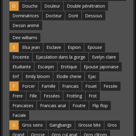
D
Douche
Douleur
Double pénétration
Dominatrices
Docteur
Dont
Dessous
Dessin animé
Dee williams
E
Elsa jean
Esclave
Espion
Epouse
Enceinte
Ejaculation dans la gorge
Evelyn claire
Etudiante
Escarpin
Erotique
Epouse japonaise
Enf
Emily bloom
Elodie cherie
Ejac
F
Forcer
Famille
Francais
Fouet
Fessée
Frere
Fille
Fessées
Frotting
Frot
Francaises
Francais anal
Foutre
Flip flop
Faciale
G
Gros seins
Gangbangs
Grosse bite
Gros
Grand
Grosse
Gros cul anal
Gros clitoris