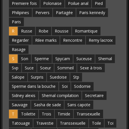
Premiere fois
Polonaise
Poilue anal
Pied
Philipines
Pervers
Partagée
Paris kennedy
Paris
R
Russe
Robe
Rousse
Romantique
Regarder
Rilee marks
Rencontre
Remy lacroix
Rasage
S
Son
Sperme
Spycam
Suceuse
Shemal
Svp
Suce
Soeur
Sommeil
Sexe à trois
Salope
Surpris
Suedoise
Stp
Sperme dans la bouche
Soi
Sodomie
Sidney alexis
Shemal compilation
Secretaire
Sauvage
Sasha de sade
Sans capote
T
Toilette
Trois
Timide
Transexuelle
Tatouage
Travestie
Transsexuelle
Toile
Toi