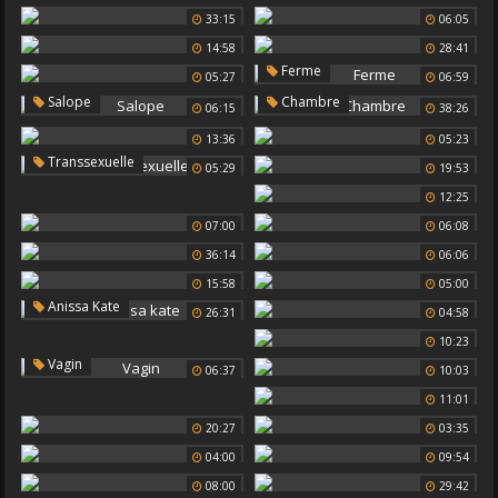
33:15
06:05
14:58
28:41
Ferme
05:27
06:59
Salope
Chambre
06:15
38:26
13:36
05:23
Transsexuelle
05:29
19:53
12:25
07:00
06:08
36:14
06:06
15:58
05:00
Anissa Kate
26:31
04:58
10:23
Vagin
06:37
10:03
11:01
20:27
03:35
04:00
09:54
08:00
29:42