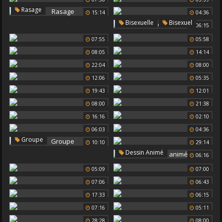
Rasage
15:14
04:36
,
Bisexuelle
Bisexuel
06:15
07:55
05:58
08:05
14:14
22:04
08:00
12:06
05:35
19:43
12:01
08:00
21:38
16:16
02:10
06:03
04:36
Groupe
10:10
29:14
Dessin Animé
06:16
05:09
07:00
07:06
06:43
17:33
06:15
07:16
05:11
28:28
08:00