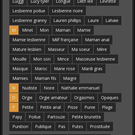
Luiggi
Lucy tyler
Longue
Lilith lee
Levrette
Lesbienne poilue
Lesbienne noire
Lesbienne granny
Lauren phillips
Laure
Lahaie
M
Minet
Mon
Maman
Mamie
Mamie lesbienne
Milf française
Maman anal
Mature lesbien
Masseur
Ma soeur
Mère
Mouille
Mon son
Mince
Masseuse lesbienne
Masque
Maroc
Marie rose
Mardi gras
Mamies
Maman fils
Maigre
N
Nudiste
Noire
Nathalie emmanuel
O
Orgie
Orgie amateur
Orgasmes
Opaques
P
Petite
Petite anal
Pisse
Punie
Plage
Papy
Poilue
Partouze
Petite brunette
Punition
Publique
Pas
Putes
Prostituée