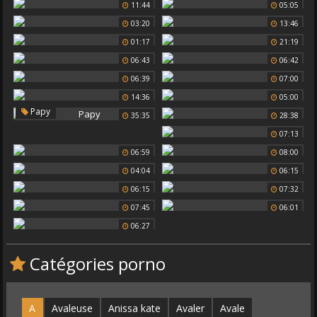
11:44
05:05
03:20
13:46
01:17
21:19
06:43
06:42
06:39
07:00
14:36
05:00
Papy
35:35
28:38
07:13
06:59
08:00
04:04
06:15
06:15
07:32
07:45
06:01
06:27
Catégories porno
A
Avaleuse
Anissa kate
Avaler
Avale