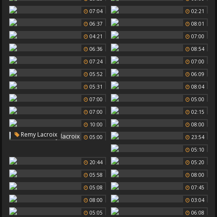
07:04
02:21
06:37
08:01
04:21
07:00
06:36
08:54
07:24
07:00
05:52
06:09
05:31
08:04
07:00
05:00
07:00
02:15
10:00
08:00
Remy Lacroix
05:00
23:54
05:10
20:44
05:20
05:58
08:00
05:08
07:45
08:00
03:04
05:05
06:08