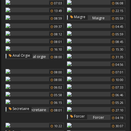
07:03
06:08
13:49
22:15
Maigre
08:59
05:59
09:37
04:45
08:12
05:59
08:01
08:45
16:10
15:30
Anal Orgie
08:00
31:35
04:56
08:00
07:01
08:00
10:00
06:02
07:33
05:58
06:46
06:15
05:26
Secretaire
08:01
27:10
Forcer
04:19
10:22
30:07