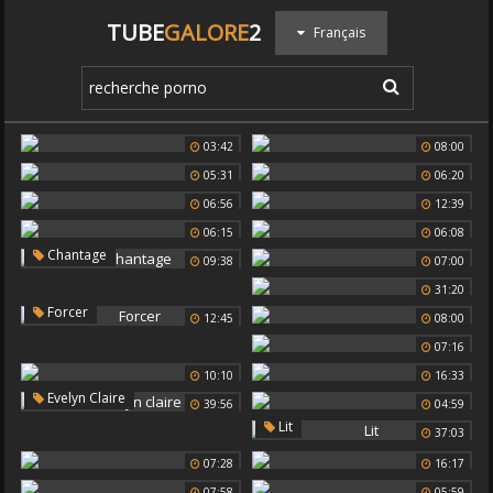
TUBE
GALORE
2
Français
03:42
08:00
05:31
06:20
06:56
12:39
06:15
06:08
Chantage
09:38
07:00
31:20
Forcer
12:45
08:00
07:16
10:10
16:33
Evelyn Claire
39:56
04:59
Lit
37:03
07:28
16:17
07:58
05:59