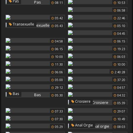
Pas
08:11
10:53
06:58
05:42
22:46
Transexuelle
05:43
05:10
04:45
04:58
06:15
06:15
19:23
10:00
06:03
11:30
10:00
06:06
2:40:28
05:00
37:20
29:12
04:57
Bas
05:30
04:32
Croisiere
05:39
07:33
29:07
07:30
10:49
Anal Orgie
05:29
08:03