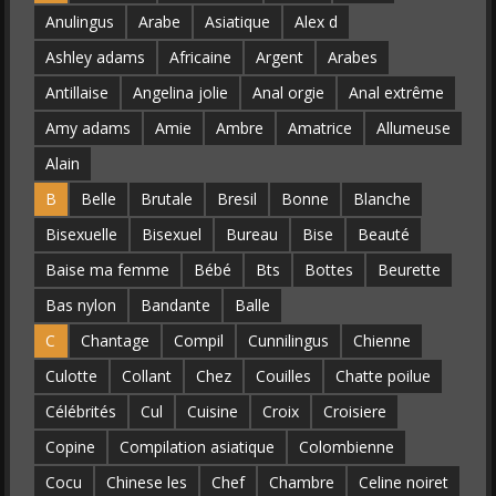
Anulingus
Arabe
Asiatique
Alex d
Ashley adams
Africaine
Argent
Arabes
Antillaise
Angelina jolie
Anal orgie
Anal extrême
Amy adams
Amie
Ambre
Amatrice
Allumeuse
Alain
B
Belle
Brutale
Bresil
Bonne
Blanche
Bisexuelle
Bisexuel
Bureau
Bise
Beauté
Baise ma femme
Bébé
Bts
Bottes
Beurette
Bas nylon
Bandante
Balle
C
Chantage
Compil
Cunnilingus
Chienne
Culotte
Collant
Chez
Couilles
Chatte poilue
Célébrités
Cul
Cuisine
Croix
Croisiere
Copine
Compilation asiatique
Colombienne
Cocu
Chinese les
Chef
Chambre
Celine noiret