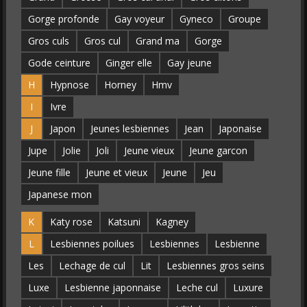
Gorge profonde
Gay voyeur
Gyneco
Groupe
Gros culs
Gros cul
Grand ma
Gorge
Gode ceinture
Ginger elle
Gay jeune
H
Hypnose
Horney
Hmv
I
Ivre
J
Japon
Jeunes lesbiennes
Jean
Japonaise
Jupe
Jolie
Joli
Jeune vieux
Jeune garcon
Jeune fille
Jeune et vieux
Jeune
Jeu
Japanese mon
K
Katy rose
Katsuni
Kagney
L
Lesbiennes poilues
Lesbiennes
Lesbienne
Les
Lechage de cul
Lit
Lesbiennes gros seins
Luxe
Lesbienne japonnaise
Leche cul
Luxure